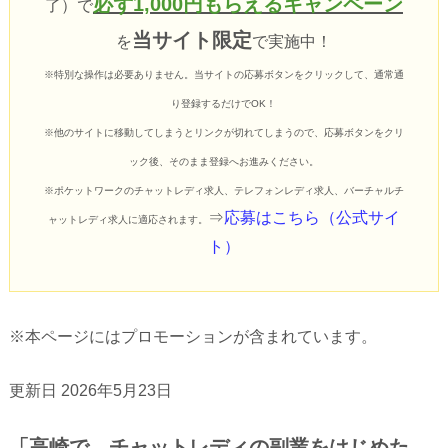
必ず1,000円もらえるキャンペーン
了）で
当サイト限定
を
で実施中！
※特別な操作は必要ありません。
当サイトの応募ボタンをクリックして、通常通
り登録するだけでOK！
※他のサイトに移動してしまうとリンクが切れてしまうので、応募ボタンをクリ
ック後、そのまま登録へお進みください。
※ポケットワークのチャットレディ求人、テレフォンレディ求人、バーチャルチ
⇒
応募はこちら（公式サイ
ャットレディ求人に適応されます。
ト）
※本ページにはプロモーションが含まれています。
更新日 2026年5月23日
「高崎で、チャットレディの副業をはじめた