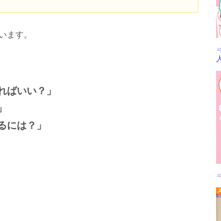
います。
ればいい？」
」
るには？」