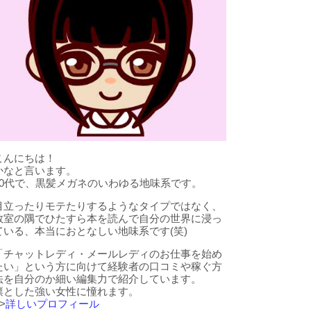
こんにちは！
かなと言います。
20代で、黒髪メガネのいわゆる地味系です。
目立ったりモテたりするようなタイプではなく、
教室の隅でひたすら本を読んで自分の世界に浸っ
ている、本当におとなしい地味系です(笑)
「チャットレディ・メールレディのお仕事を始め
たい」という方に向けて経験者の口コミや稼ぐ方
法を自分のか細い編集力で紹介しています。
凛とした強い女性に憧れます。
>
詳しいプロフィール